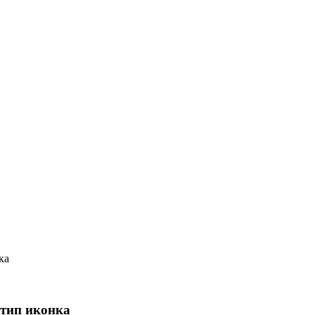
ка
отип иконка