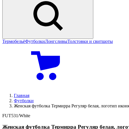
Термобельё
Футболки
Лонгсливы
Толстовки и свитшоты
Главная
Футболки
Женская футболка Термирра Регуляр белая, логотип икон
FUT531/White
Женская футболка Термирра Регуляр белая, лого