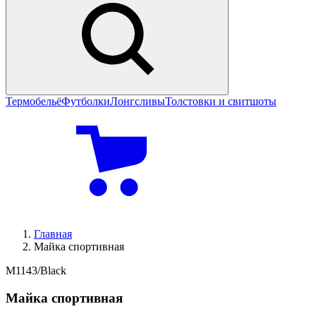
Термобельё
Футболки
Лонгсливы
Толстовки и свитшоты
Главная
Майка спортивная
M1143/Black
Майка спортивная